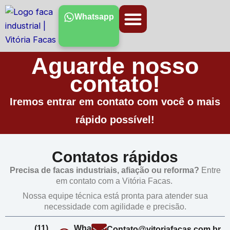
Ir
Whatsapp
para
o
conteúdo
Aguarde nosso
contato!
Iremos entrar em contato com você o mais
rápido possível!
Contatos rápidos
Precisa de facas industriais, afiação ou reforma?
Entre
em contato com a Vitória Facas.
Nossa equipe técnica está pronta para atender sua
necessidade com agilidade e precisão.
(11)
WhatsA
Contato@vitoriafacas.com.br