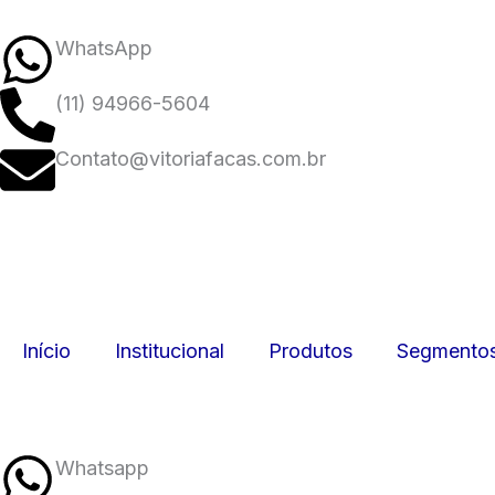
Ir
para
WhatsApp
o
(11) 94966-5604
conteúdo
Contato@vitoriafacas.com.br
Início
Institucional
Produtos
Segmento
Whatsapp