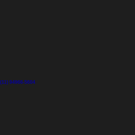
(11) 94966-5604