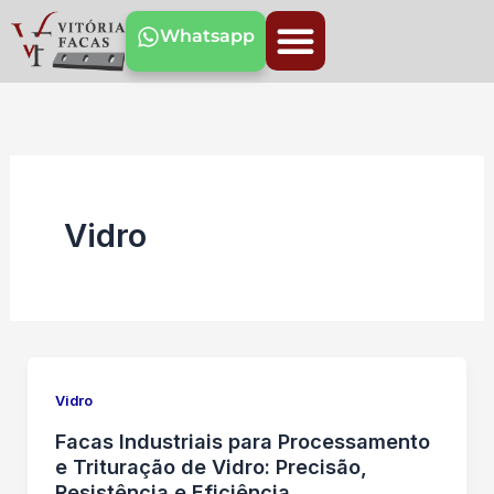
Ir
Whatsapp
para
o
conteúdo
Vidro
Vidro
Facas Industriais para Processamento
e Trituração de Vidro: Precisão,
Resistência e Eficiência