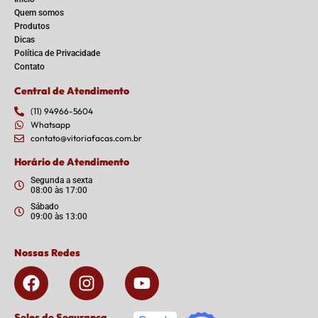
Quem somos
Produtos
Dicas
Política de Privacidade
Contato
Central de Atendimento
(11) 94966-5604
Whatsapp
contato@vitoriafacas.com.br
Horário de Atendimento
Segunda a sexta
08:00 às 17:00
Sábado
09:00 às 13:00
Nossas Redes
F
I
Y
a
n
o
c
s
u
Selos de Segurança